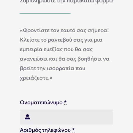
Συμπληρώστε την παρακάτω φόρμα
Άρθρα
Πολιτική Απορρήτου
«Φροντίστε τον εαυτό σας σήμερα!
Κλείστε το ραντεβού σας για μια
εμπειρία ευεξίας που θα σας
ανανεώσει και θα σας βοηθήσει να
βρείτε την ισορροπία που
χρειάζεστε.»
Ονοματεπώνυμο
*
Αριθμός τηλεφώνου
*